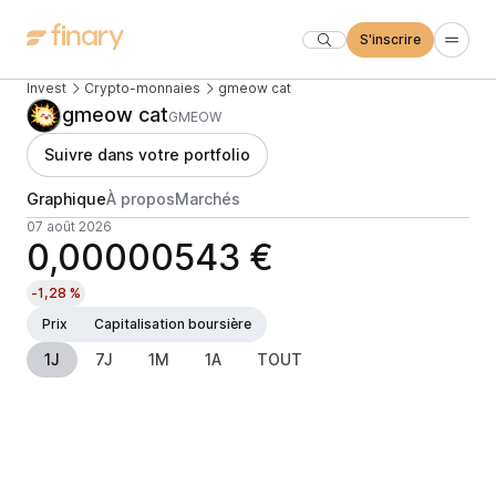
S'inscrire
Invest
Crypto-monnaies
gmeow cat
gmeow cat
GMEOW
Suivre dans votre portfolio
Graphique
À propos
Marchés
07 août 2026
0,00000543 €
-1,28 %
Prix
Capitalisation boursière
1J
7J
1M
1A
TOUT