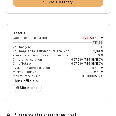
Suivre sur Finary
Détails
Capitalisation boursière
5 414 €
-1,28 %
#
11133
Volume (24h)
5 €
Volume/Capitalisation boursière (24h)
0,09 %
Prédominance sur la cap. du marché
0 %
Offre en circulation
997 664 785
GMEOW
Offre Totale
997 664 785
GMEOW
Évaluation après dilution
5 414 €
Minimum sur 24 h
0,00000542 €
Maximum sur 24 h
0,00000552 €
Liens officiels
Site internet
À Propos du gmeow cat