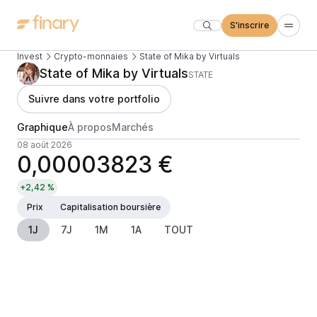
S'inscrire
Invest
Crypto-monnaies
State of Mika by Virtuals
State of Mika by Virtuals
STATE
Suivre dans votre portfolio
Graphique
À propos
Marchés
08 août 2026
0,00003823 €
+2,42 %
Prix
Capitalisation boursière
1J
7J
1M
1A
TOUT