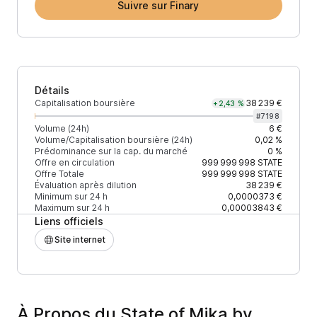
Suivre sur Finary
Détails
Capitalisation boursière
38 239 €
+2,43 %
#
7198
Volume (24h)
6 €
Volume/Capitalisation boursière (24h)
0,02 %
Prédominance sur la cap. du marché
0 %
Offre en circulation
999 999 998
STATE
Offre Totale
999 999 998
STATE
Évaluation après dilution
38 239 €
Minimum sur 24 h
0,0000373 €
Maximum sur 24 h
0,00003843 €
Liens officiels
Site internet
À Propos du State of Mika by