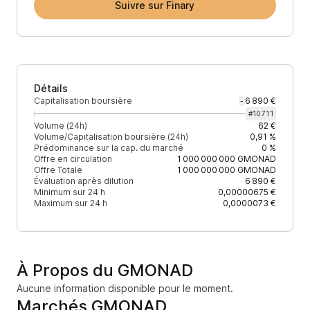
Suivre sur Finary
Détails
Capitalisation boursière
6 890 €
-
#
10711
Volume (24h)
62 €
Volume/Capitalisation boursière (24h)
0,91 %
Prédominance sur la cap. du marché
0 %
Offre en circulation
1 000 000 000
GMONAD
Offre Totale
1 000 000 000
GMONAD
Évaluation après dilution
6 890 €
Minimum sur 24 h
0,00000675 €
Maximum sur 24 h
0,0000073 €
À Propos du GMONAD
Aucune information disponible pour le moment.
Marchés GMONAD