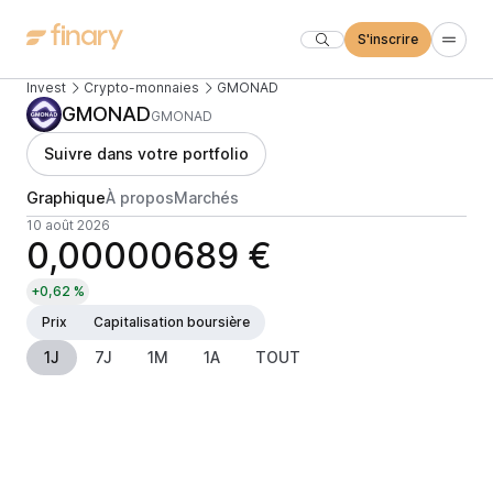
S'inscrire
Invest
Crypto-monnaies
GMONAD
GMONAD
GMONAD
Suivre dans votre portfolio
Graphique
À propos
Marchés
10 août 2026
0,00000689 €
+0,62 %
Prix
Capitalisation boursière
1J
7J
1M
1A
TOUT