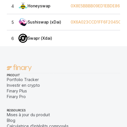
Honeyswap
0X8E5BBBB09ED1EBDE8674
4
Sushiswap (xDai)
0X6A023CCD1FF6F2045C33
5
Swapr (Xdai)
6
PRODUIT
Portfolio Tracker
Investir en crypto
Finary Plus
Finary Pro
RESSOURCES
Mises à jour du produit
Blog
Calculatrice d'intérêts composés