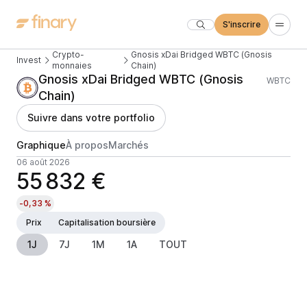
S'inscrire
Crypto-
Gnosis xDai Bridged WBTC (Gnosis
Invest
monnaies
Chain)
Gnosis xDai Bridged WBTC (Gnosis
WBTC
Chain)
Suivre dans votre portfolio
Graphique
À propos
Marchés
06 août 2026
55 832 €
-0,33 %
Prix
Capitalisation boursière
1J
7J
1M
1A
TOUT