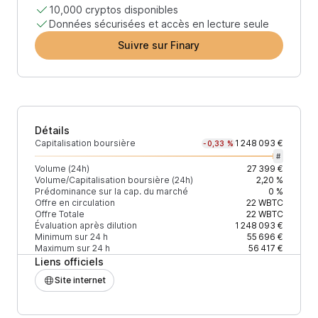
10,000 cryptos disponibles
Données sécurisées et accès en lecture seule
Suivre sur Finary
Détails
Capitalisation boursière
1 248 093 €
-0,33 %
#
Volume (24h)
27 399 €
Volume/Capitalisation boursière (24h)
2,20 %
Prédominance sur la cap. du marché
0 %
Offre en circulation
22
WBTC
Offre Totale
22
WBTC
Évaluation après dilution
1 248 093 €
Minimum sur 24 h
55 696 €
Maximum sur 24 h
56 417 €
Liens officiels
Site internet