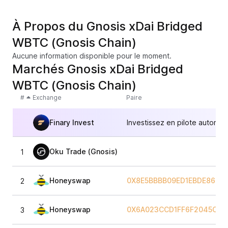
À Propos du Gnosis xDai Bridged
WBTC (Gnosis Chain)
Aucune information disponible pour le moment.
Marchés Gnosis xDai Bridged
WBTC (Gnosis Chain)
#
Exchange
Paire
Finary Invest
Investissez en pilote automat
Oku Trade (Gnosis)
1
Honeyswap
0X8E5BBBB09ED1EBDE8674
2
Honeyswap
0X6A023CCD1FF6F2045C33
3