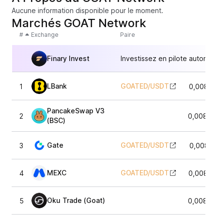
Aucune information disponible pour le moment.
Marchés GOAT Network
#
Exchange
Paire
Finary Invest
Investissez en pilote automat
LBank
GOATED
/
USDT
1
0,00875
PancakeSwap V3
2
0,00874
(BSC)
Gate
GOATED
/
USDT
3
0,00873
MEXC
GOATED
/
USDT
4
0,00876
Oku Trade (Goat)
5
0,00875