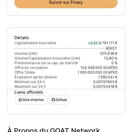
Suivre sur Finary
Détails
Capitalisation boursière
791 171 €
+0,50 %
#
2937
Volume (24h)
575 938 €
Volume/Capitalisation boursière (24h)
72,80 %
Prédominance sur la cap. du marché
0 %
Offre en circulation
104 348 000
GOATED
Offre Totale
1 000 000 000
GOATED
Évaluation après dilution
7 582 041 €
Minimum sur 24 h
0,00747863 €
Maximum sur 24 h
0,00763418 €
Liens officiels
Site internet
Github
À Propos du GOAT Network