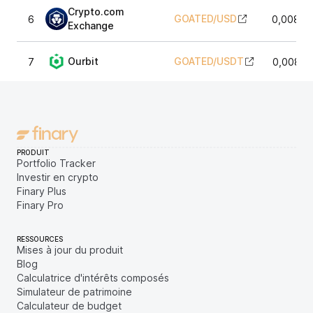
Crypto.com
GOATED
/
USD
6
0,00876
Exchange
Ourbit
GOATED
/
USDT
7
0,00876
PRODUIT
Portfolio Tracker
Investir en crypto
Finary Plus
Finary Pro
RESSOURCES
Mises à jour du produit
Blog
Calculatrice d'intérêts composés
Simulateur de patrimoine
Calculateur de budget