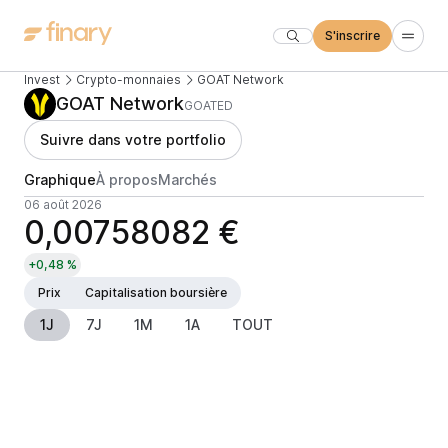
S'inscrire
Invest
Crypto-monnaies
GOAT Network
GOAT Network
GOATED
Suivre dans votre portfolio
Graphique
À propos
Marchés
06 août 2026
0,00758082 €
+0,48 %
Prix
Capitalisation boursière
1J
7J
1M
1A
TOUT