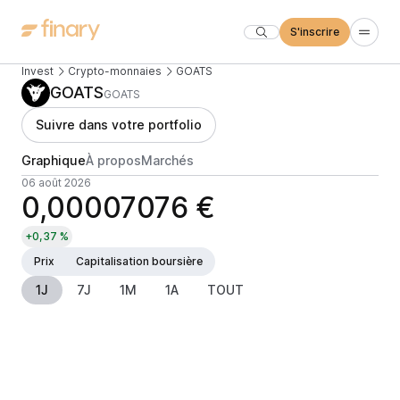
S'inscrire
Invest
Crypto-monnaies
GOATS
GOATS
GOATS
Suivre dans votre portfolio
Graphique
À propos
Marchés
06 août 2026
0,00007076 €
+0,37 %
Prix
Capitalisation boursière
1J
7J
1M
1A
TOUT