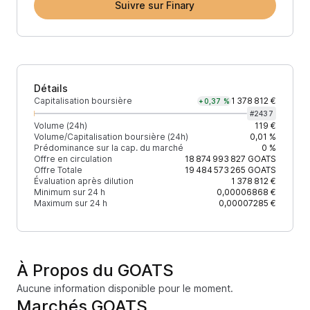
Suivre sur Finary
Détails
Capitalisation boursière
1 378 812 €
+0,37 %
#
2437
Volume (24h)
119 €
Volume/Capitalisation boursière (24h)
0,01 %
Prédominance sur la cap. du marché
0 %
Offre en circulation
18 874 993 827
GOATS
Offre Totale
19 484 573 265
GOATS
Évaluation après dilution
1 378 812 €
Minimum sur 24 h
0,00006868 €
Maximum sur 24 h
0,00007285 €
À Propos du GOATS
Aucune information disponible pour le moment.
Marchés GOATS