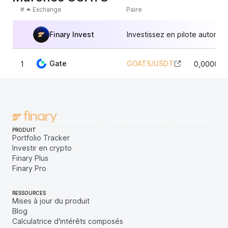
#
Exchange
Paire
Finary Invest
Investissez en pilote automat
Gate
GOATS
/
USDT
1
0,000081
PRODUIT
Portfolio Tracker
Investir en crypto
Finary Plus
Finary Pro
RESSOURCES
Mises à jour du produit
Blog
Calculatrice d'intérêts composés