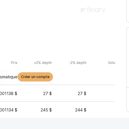
Prix
+2% depth
-2% depth
Volume (24h
tomatique
Créer un compte
001138 $
27 $
27 $
11 
001134 $
245 $
244 $
11 