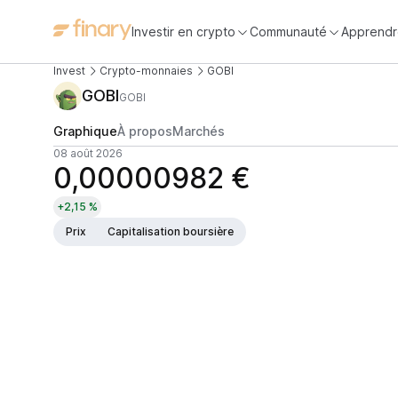
Investir en crypto
Communauté
Apprendr
Invest
Crypto-monnaies
GOBI
GOBI
GOBI
Graphique
À propos
Marchés
08 août 2026
0,00000982 €
+2,15 %
Prix
Capitalisation boursière