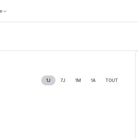
e
1J
7J
1M
1A
TOUT