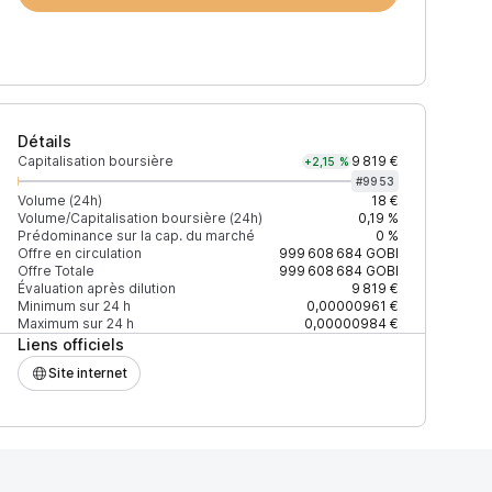
Détails
Capitalisation boursière
9 819 €
+2,15 %
#
9953
Volume (24h)
18 €
Volume/Capitalisation boursière (24h)
0,19 %
Prédominance sur la cap. du marché
0 %
)
% du volume
Confiance
Mis à jour
Offre en circulation
999 608 684
GOBI
Offre Totale
999 608 684
GOBI
Évaluation après dilution
9 819 €
Minimum sur 24 h
0,00000961 €
Maximum sur 24 h
0,00000984 €
Liens officiels
$
50,09 %
Récemment
ÉLEVÉE
Site internet
$
49,95 %
Récemment
ÉLEVÉE