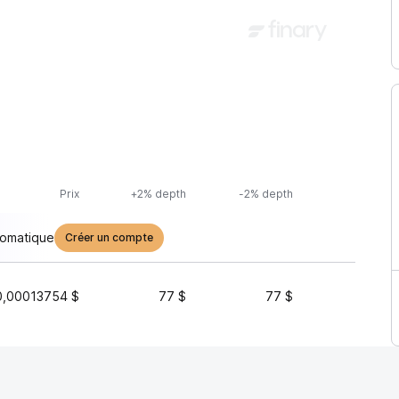
Prix
+2% depth
-2% depth
Volume
tomatique
Créer un compte
0,00013754 $
77 $
77 $