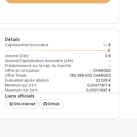
Détails
Capitalisation boursière
- €
-
#
Volume (24h)
0 €
Volume/Capitalisation boursière (24h)
-
Prédominance sur la cap. du marché
-
 (24h)
% du volume
Confiance
Mis à jour
Offre en circulation
-
CHARGED
Offre Totale
189 388 000
CHARGED
Évaluation après dilution
22 526 €
Minimum sur 24 h
0,00011811 €
Maximum sur 24 h
0,00011897 €
Liens officiels
0 $
100 %
Récemment
ÉLEVÉE
Site internet
Github