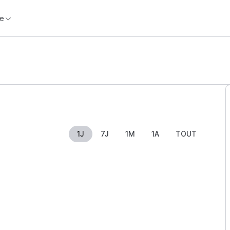
e
1J
7J
1M
1A
TOUT