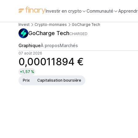
Investir en crypto
Communauté
Apprendr
Invest
Crypto-monnaies
GoCharge Tech
GoCharge Tech
CHARGED
Graphique
À propos
Marchés
07 août 2026
0,00011894 €
+1,57 %
Prix
Capitalisation boursière