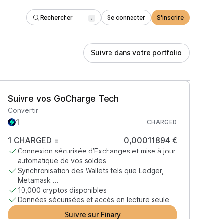
Rechercher
Se connecter
S'inscrire
/
Suivre dans votre portfolio
Suivre vos GoCharge Tech
Convertir
CHARGED
1
CHARGED
=
0,00011894 €
Connexion sécurisée d’Exchanges et mise à jour
automatique de vos soldes
Synchronisation des Wallets tels que Ledger,
Metamask ...
10,000 cryptos disponibles
Données sécurisées et accès en lecture seule
Suivre sur Finary