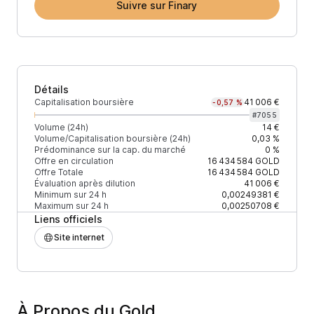
Suivre sur Finary
Détails
Capitalisation boursière
41 006 €
-0,57 %
#
7055
Volume (24h)
14 €
Volume/Capitalisation boursière (24h)
0,03 %
Prédominance sur la cap. du marché
0 %
Offre en circulation
16 434 584
GOLD
Offre Totale
16 434 584
GOLD
Évaluation après dilution
41 006 €
Minimum sur 24 h
0,00249381 €
Maximum sur 24 h
0,00250708 €
Liens officiels
Site internet
À Propos du Gold