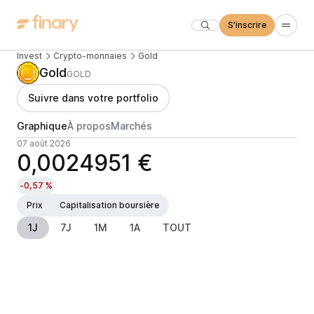
S'inscrire
Invest
Crypto-monnaies
Gold
Gold
GOLD
Suivre dans votre portfolio
Graphique
À propos
Marchés
07 août 2026
0,0024951 €
-0,57 %
Prix
Capitalisation boursière
1J
7J
1M
1A
TOUT