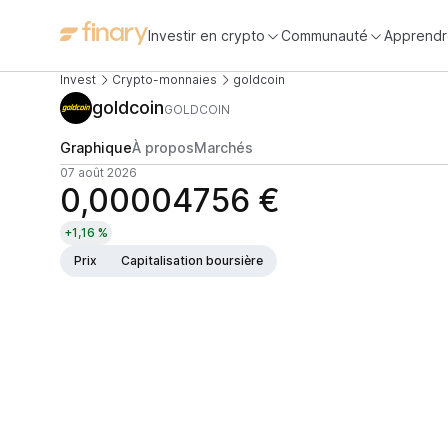
Investir en crypto
Communauté
Apprendr
Invest
Crypto-monnaies
goldcoin
goldcoin
GOLDCOIN
Graphique
À propos
Marchés
07 août 2026
0,00004756 €
+1,16 %
Prix
Capitalisation boursière