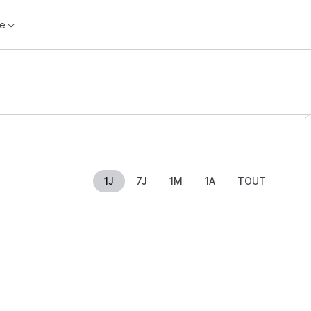
e
1J
7J
1M
1A
TOUT