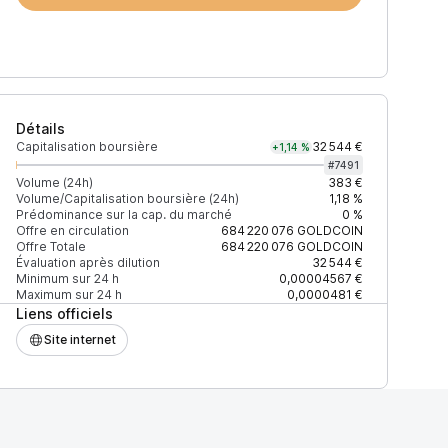
Détails
Capitalisation boursière
32 544 €
+1,14 %
#
7491
Volume (24h)
383 €
Volume/Capitalisation boursière (24h)
1,18 %
Prédominance sur la cap. du marché
0 %
)
% du volume
Confiance
Mis à jour
Offre en circulation
684 220 076
GOLDCOIN
Offre Totale
684 220 076
GOLDCOIN
Évaluation après dilution
32 544 €
Minimum sur 24 h
0,00004567 €
Maximum sur 24 h
0,0000481 €
Liens officiels
$
100 %
Récemment
ÉLEVÉE
Site internet