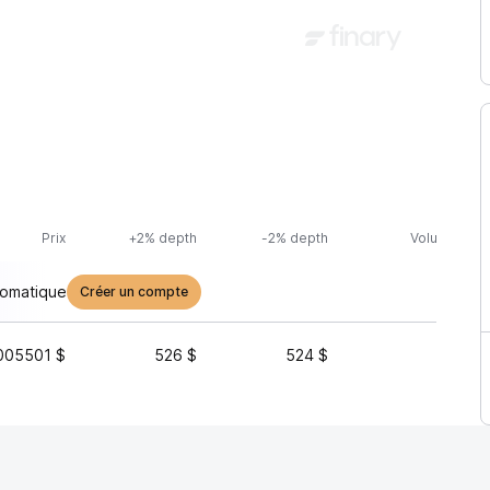
Prix
+2% depth
-2% depth
Volume (24h
tomatique
Créer un compte
005501 $
526 $
524 $
443 