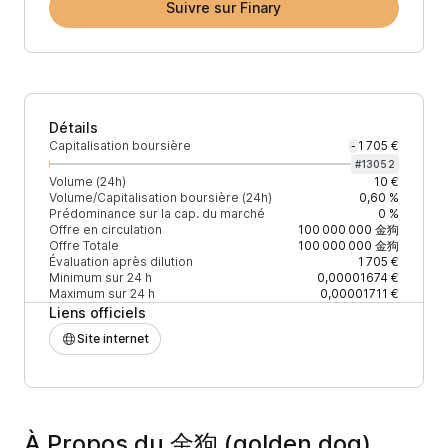
Suivre sur Finary
Détails
Capitalisation boursière
1 705 €
-
#
13052
Volume (24h)
10 €
Volume/Capitalisation boursière (24h)
0,60 %
Prédominance sur la cap. du marché
0 %
Offre en circulation
100 000 000
金狗
Offre Totale
100 000 000
金狗
Évaluation après dilution
1 705 €
Minimum sur 24 h
0,00001674 €
Maximum sur 24 h
0,00001711 €
Liens officiels
Site internet
À Propos du 金狗 (golden dog)