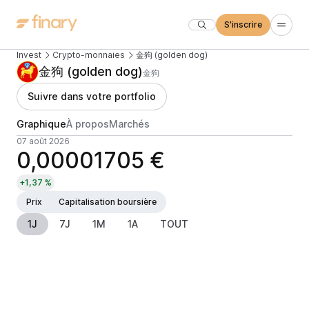
S'inscrire
Invest
Crypto-monnaies
金狗 (golden dog)
金狗 (golden dog)
金狗
Suivre dans votre portfolio
Graphique
À propos
Marchés
07 août 2026
0,00001705 €
+1,37 %
Prix
Capitalisation boursière
1J
7J
1M
1A
TOUT