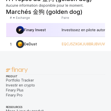
Aucune information disponible pour le moment.
Marchés 金狗 (golden dog)
#
Exchange
Paire
Finary Invest
Investissez en pilote automat
DeDust
EQCJ5ZXGKJU8BRJBVUVYIS
1
PRODUIT
Portfolio Tracker
Investir en crypto
Finary Plus
Finary Pro
RESSOURCES
Mises à jour du produit