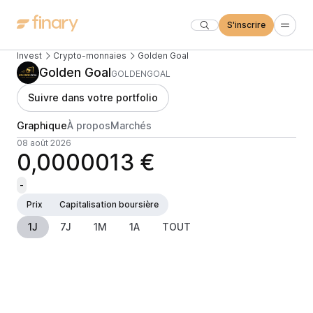
S'inscrire
Invest
Crypto-monnaies
Golden Goal
Golden Goal
GOLDENGOAL
Suivre dans votre portfolio
Graphique
À propos
Marchés
08 août 2026
0,0000013 €
-
Prix
Capitalisation boursière
1J
7J
1M
1A
TOUT