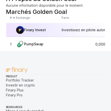
Aucune information disponible pour le moment.
Marchés Golden Goal
#
Exchange
Paire
Finary Invest
Investissez en pilote automat
PumpSwap
1
0,00000
PRODUIT
Portfolio Tracker
Investir en crypto
Finary Plus
Finary Pro
RESSOURCES
Mises à jour du produit