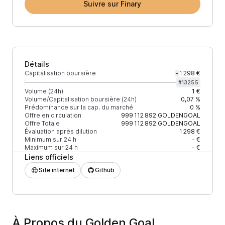
Suivre sur Finary
Détails
Capitalisation boursière
1 298 €
-
#
13255
Volume (24h)
1 €
Volume/Capitalisation boursière (24h)
0,07 %
Prédominance sur la cap. du marché
0 %
Offre en circulation
999 112 892
GOLDENGOAL
Offre Totale
999 112 892
GOLDENGOAL
Évaluation après dilution
1 298 €
Minimum sur 24 h
- €
Maximum sur 24 h
- €
Liens officiels
Site internet
Github
À Propos du Golden Goal