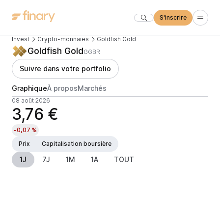
S'inscrire
Invest
Crypto-monnaies
Goldfish Gold
Goldfish Gold
GGBR
Suivre dans votre portfolio
Graphique
À propos
Marchés
08 août 2026
3,76 €
-0,07 %
Prix
Capitalisation boursière
1J
7J
1M
1A
TOUT