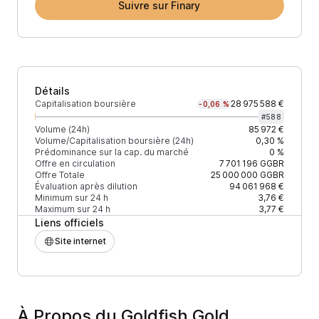
Suivre sur Finary
Détails
Capitalisation boursière
28 975 588 €
-0,06 %
#
588
Volume (24h)
85 972 €
Volume/Capitalisation boursière (24h)
0,30 %
Prédominance sur la cap. du marché
0 %
Offre en circulation
7 701 196
GGBR
Offre Totale
25 000 000
GGBR
Évaluation après dilution
94 061 968 €
Minimum sur 24 h
3,76 €
Maximum sur 24 h
3,77 €
Liens officiels
Site internet
À Propos du Goldfish Gold