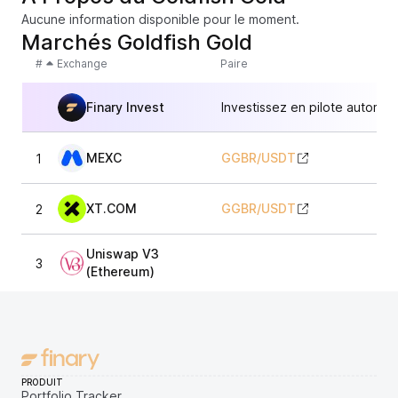
Aucune information disponible pour le moment.
Marchés Goldfish Gold
#
Exchange
Paire
Finary Invest
Investissez en pilote automat
MEXC
GGBR
/
USDT
1
4,
XT.COM
GGBR
/
USDT
2
4,
Uniswap V3
3
4,
(Ethereum)
PRODUIT
Portfolio Tracker