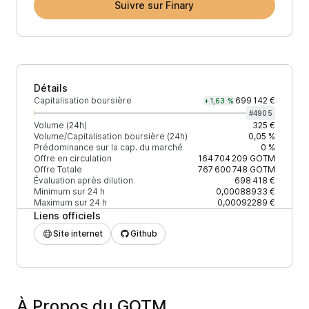
Suivre sur Finary
Détails
Capitalisation boursière
699 142 €
+1,63 %
#
4905
Volume (24h)
325 €
Volume/Capitalisation boursière (24h)
0,05 %
Prédominance sur la cap. du marché
0 %
Offre en circulation
164 704 209
GOTM
Offre Totale
767 600 748
GOTM
Évaluation après dilution
698 418 €
Minimum sur 24 h
0,00088933 €
Maximum sur 24 h
0,00092289 €
Liens officiels
Site internet
Github
À Propos du GOTM