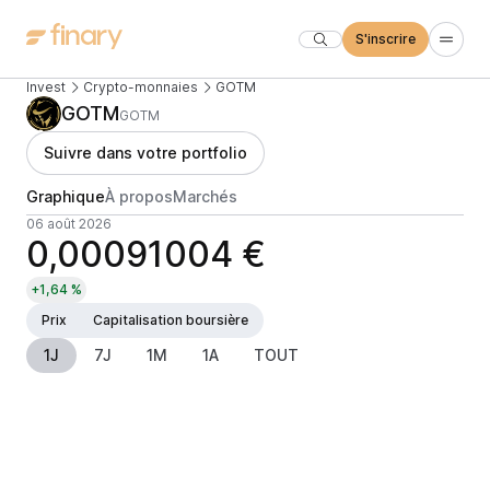
S'inscrire
Invest
Crypto-monnaies
GOTM
GOTM
GOTM
Suivre dans votre portfolio
Graphique
À propos
Marchés
06 août 2026
0,00091004 €
+1,64 %
Prix
Capitalisation boursière
1J
7J
1M
1A
TOUT