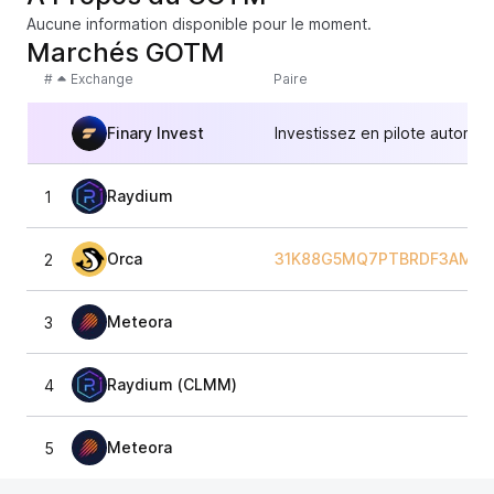
Aucune information disponible pour le moment.
Marchés GOTM
#
Exchange
Paire
Finary Invest
Investissez en pilote automat
Raydium
1
Orca
31K88G5MQ7PTBRDF3AM13
2
Meteora
3
Raydium (CLMM)
4
Meteora
5