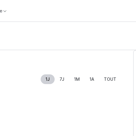
e
1J
7J
1M
1A
TOUT