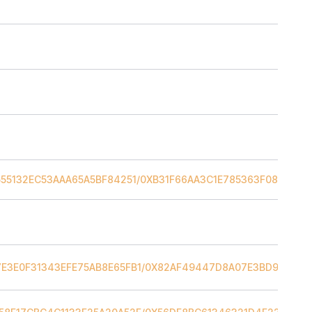
55132EC53AAA65A5BF84251
/
0XB31F66AA3C1E785363F0875A1B
E3E0F31343EFE75AB8E65FB1
/
0X82AF49447D8A07E3BD95BD0D5