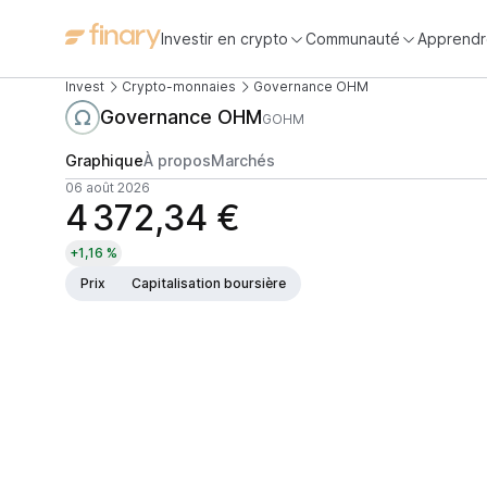
Investir en crypto
Communauté
Apprendr
Invest
Crypto-monnaies
Governance OHM
Governance OHM
GOHM
Graphique
À propos
Marchés
06 août 2026
4 372,34 €
+1,16 %
Prix
Capitalisation boursière