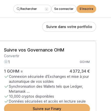
Rechercher
Se connecter
S'inscrire
/
Suivre dans votre portfolio
Suivre vos Governance OHM
Convertir
GOHM
1
GOHM
=
4 372,34 €
Connexion sécurisée d’Exchanges et mise à jour
automatique de vos soldes
Synchronisation des Wallets tels que Ledger,
Metamask ...
10,000 cryptos disponibles
Données sécurisées et accès en lecture seule
Suivre sur Finary