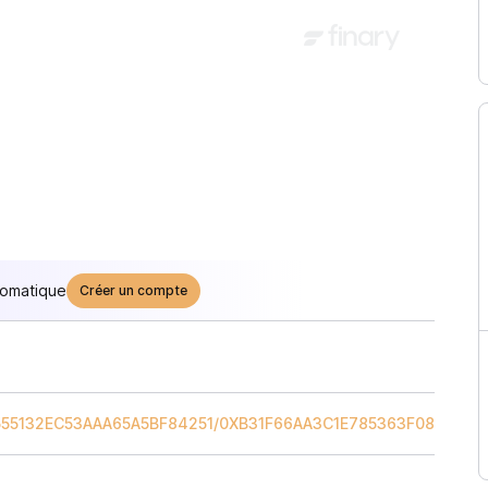
tomatique
Créer un compte
55132EC53AAA65A5BF84251
/
0XB31F66AA3C1E785363F0875A1B