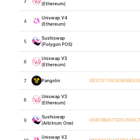
3
(Ethereum)
Uniswap V4
4
(Ethereum)
Sushiswap
5
(Polygon POS)
Uniswap V3
6
(Ethereum)
Pangolin
0X321E7092A180BB435
7
Uniswap V3
8
(Ethereum)
Sushiswap
0X8D9BA570D6CB60C7
9
(Arbitrum One)
Uniswap V2