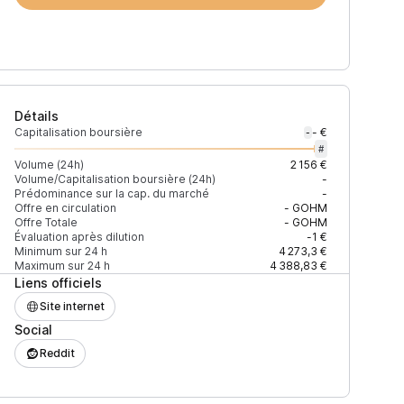
Détails
Capitalisation boursière
- €
-
#
Volume (24h)
2 156 €
Volume/Capitalisation boursière (24h)
-
Prédominance sur la cap. du marché
-
Prix
+2% depth
Offre en circulation
-
GOHM
Offre Totale
-
GOHM
Évaluation après dilution
-1 €
Minimum sur 24 h
4 273,3 €
Maximum sur 24 h
4 388,83 €
Liens officiels
5 059,83 $
115 $
Site internet
Social
74E27B85FD66C7
5 034,94 $
2 616 $
Reddit