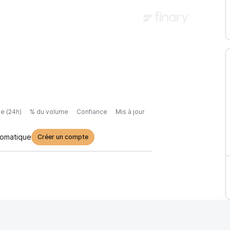
e (24h)
% du volume
Confiance
Mis à jour
tomatique
Créer un compte