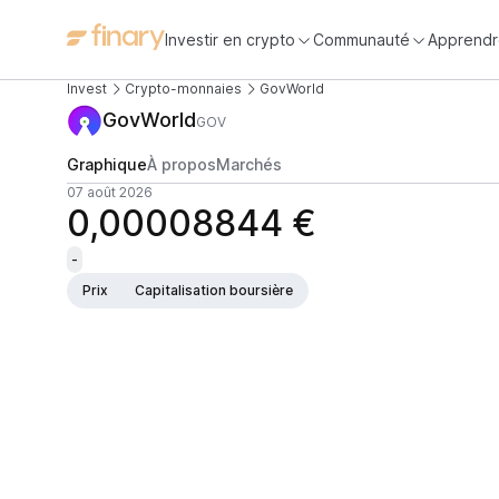
Investir en crypto
Communauté
Apprendr
Invest
Crypto-monnaies
GovWorld
GovWorld
GOV
Graphique
À propos
Marchés
07 août 2026
0,00008844 €
-
Prix
Capitalisation boursière