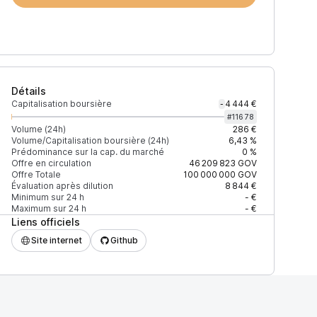
Détails
Capitalisation boursière
4 444 €
-
#
11678
Volume (24h)
286 €
Volume/Capitalisation boursière (24h)
6,43 %
Prédominance sur la cap. du marché
0 %
Offre en circulation
46 209 823
GOV
Offre Totale
100 000 000
GOV
Évaluation après dilution
8 844 €
Minimum sur 24 h
- €
Maximum sur 24 h
- €
Liens officiels
Site internet
Github