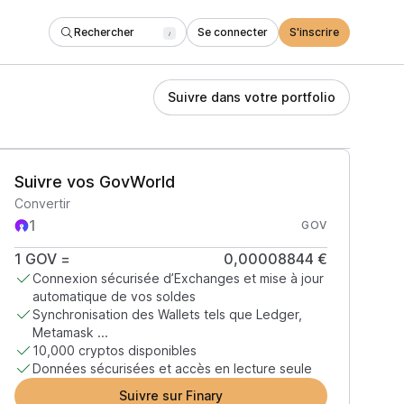
Rechercher
Se connecter
S'inscrire
/
Suivre dans votre portfolio
Suivre vos GovWorld
Convertir
GOV
1
GOV
=
0,00008844 €
Connexion sécurisée d’Exchanges et mise à jour
automatique de vos soldes
Synchronisation des Wallets tels que Ledger,
Metamask ...
10,000 cryptos disponibles
Données sécurisées et accès en lecture seule
Suivre sur Finary