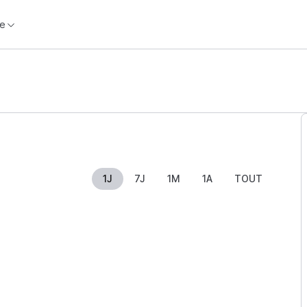
e
1J
7J
1M
1A
TOUT