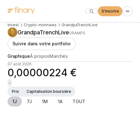
S'inscrire
Invest
Crypto-monnaies
GrandpaTrenchLive
GrandpaTrenchLive
GRAMPS
Suivre dans votre portfolio
Graphique
À propos
Marchés
07 août 2026
0,00000224 €
-
Prix
Capitalisation boursière
1J
7J
1M
1A
TOUT