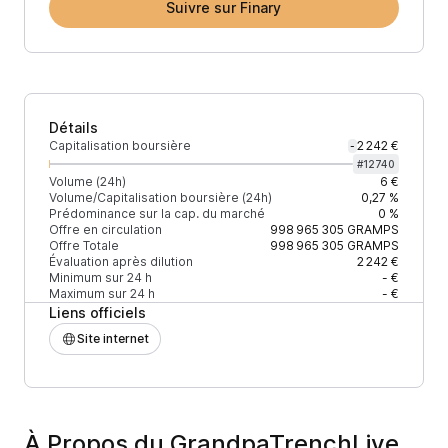
Suivre sur Finary
Détails
Capitalisation boursière
2 242 €
-
#
12740
Volume (24h)
6 €
Volume/Capitalisation boursière (24h)
0,27 %
Prédominance sur la cap. du marché
0 %
Offre en circulation
998 965 305
GRAMPS
Offre Totale
998 965 305
GRAMPS
Évaluation après dilution
2 242 €
Minimum sur 24 h
- €
Maximum sur 24 h
- €
Liens officiels
Site internet
À Propos du GrandpaTrenchLive