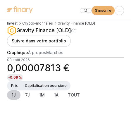
S'inscrire
Invest
Crypto-monnaies
Gravity Finance [OLD]
Gravity Finance [OLD]
GFI
Suivre dans votre portfolio
Graphique
À propos
Marchés
08 août 2026
0,00007813 €
-0,09 %
Prix
Capitalisation boursière
1J
7J
1M
1A
TOUT