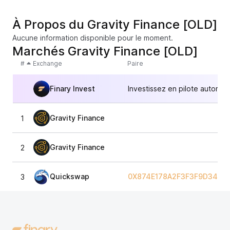
À Propos du Gravity Finance [OLD]
Aucune information disponible pour le moment.
Marchés Gravity Finance [OLD]
#
Exchange
Paire
Finary Invest
Investissez en pilote automat
Gravity Finance
1
Gravity Finance
2
Quickswap
0X874E178A2F3F3F9D34DB
3