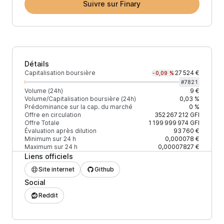
Suivre sur Finary
Détails
Capitalisation boursière
27 524 €
-0,09 %
#
7821
Volume (24h)
9 €
Volume/Capitalisation boursière (24h)
0,03 %
Prédominance sur la cap. du marché
0 %
Offre en circulation
352 267 212
GFI
Offre Totale
1 199 999 974
GFI
Évaluation après dilution
93 760 €
Minimum sur 24 h
0,000078 €
Maximum sur 24 h
0,00007827 €
Liens officiels
Site internet
Github
Social
Reddit