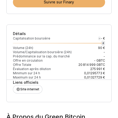
Suivre sur Finary
Détails
Capitalisation boursière
- €
-
#
Volume (24h)
90 €
Volume/Capitalisation boursière (24h)
-
Prédominance sur la cap. du marché
-
Offre en circulation
-
GBTC
Offre Totale
20 814 999
GBTC
Évaluation après dilution
275 991 €
Minimum sur 24 h
0,01295773 €
Maximum sur 24 h
0,01327729 €
Liens officiels
Site internet
À Propos du Green Bitcoin