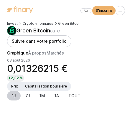
S'inscrire
Invest
Crypto-monnaies
Green Bitcoin
Green Bitcoin
GBTC
Suivre dans votre portfolio
Graphique
À propos
Marchés
08 août 2026
0,01326215 €
+2,32 %
Prix
Capitalisation boursière
1J
7J
1M
1A
TOUT