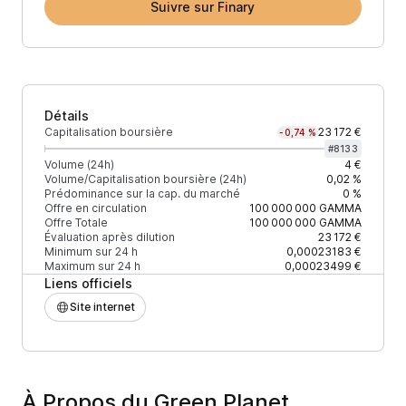
Suivre sur Finary
Détails
Capitalisation boursière
23 172 €
-0,74 %
#
8133
Volume (24h)
4 €
Volume/Capitalisation boursière (24h)
0,02 %
Prédominance sur la cap. du marché
0 %
Offre en circulation
100 000 000
GAMMA
Offre Totale
100 000 000
GAMMA
Évaluation après dilution
23 172 €
Minimum sur 24 h
0,00023183 €
Maximum sur 24 h
0,00023499 €
Liens officiels
Site internet
À Propos du Green Planet