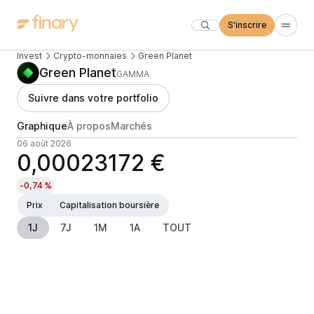
S'inscrire
Invest
Crypto-monnaies
Green Planet
Green Planet
GAMMA
Suivre dans votre portfolio
Graphique
À propos
Marchés
06 août 2026
0,00023172 €
-0,74 %
Prix
Capitalisation boursière
1J
7J
1M
1A
TOUT