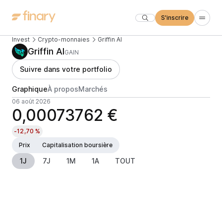
S'inscrire
Invest
Crypto-monnaies
Griffin AI
Griffin AI
GAIN
Suivre dans votre portfolio
Graphique
À propos
Marchés
06 août 2026
0,00073762 €
-12,70 %
Prix
Capitalisation boursière
1J
7J
1M
1A
TOUT