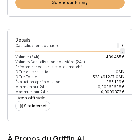
Suivre sur Finary
Détails
Capitalisation boursière
- €
-
#
Volume (24h)
439 465 €
Volume/Capitalisation boursière (24h)
-
Prédominance sur la cap. du marché
-
Offre en circulation
-
GAIN
Offre Totale
523 491 237
GAIN
Évaluation après dilution
386 139 €
Minimum sur 24 h
0,00069608 €
Maximum sur 24 h
0,0009372 €
Liens officiels
Site internet
À Propos du Griffin AI