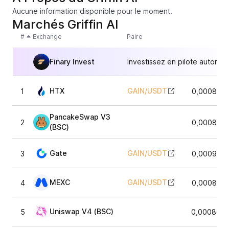
Aucune information disponible pour le moment.
Marchés Griffin AI
#
Exchange
Paire
Finary Invest
Investissez en pilote automat
HTX
GAIN
/
USDT
1
0,0008493
PancakeSwap V3
2
0,0008762
(BSC)
Gate
GAIN
/
USDT
3
0,0009038
MEXC
GAIN
/
USDT
4
0,0008737
Uniswap V4 (BSC)
5
0,0008658