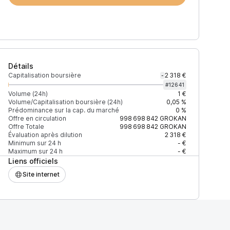
Détails
Capitalisation boursière
2 318 €
-
#
12641
Volume (24h)
1 €
Volume/Capitalisation boursière (24h)
0,05 %
Prédominance sur la cap. du marché
0 %
)
% du volume
Confiance
Mis à jour
Offre en circulation
998 698 842
GROKAN
Offre Totale
998 698 842
GROKAN
Évaluation après dilution
2 318 €
Minimum sur 24 h
- €
Maximum sur 24 h
- €
Liens officiels
$
100 %
Récemment
ÉLEVÉE
Site internet