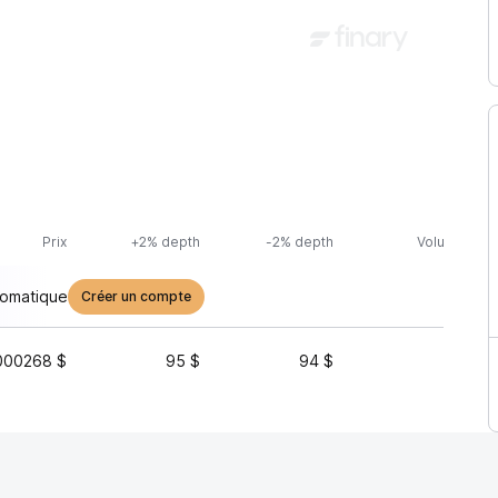
Prix
+2% depth
-2% depth
Volume (24h
tomatique
Créer un compte
000268 $
95 $
94 $
1 