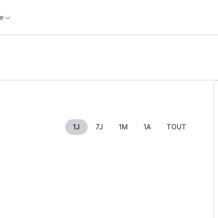
e
1J
7J
1M
1A
TOUT