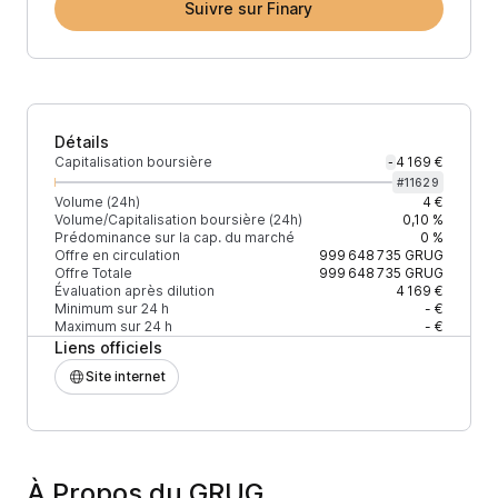
Suivre sur Finary
Détails
Capitalisation boursière
4 169 €
-
#
11629
Volume (24h)
4 €
Volume/Capitalisation boursière (24h)
0,10 %
Prédominance sur la cap. du marché
0 %
Offre en circulation
999 648 735
GRUG
Offre Totale
999 648 735
GRUG
Évaluation après dilution
4 169 €
Minimum sur 24 h
- €
Maximum sur 24 h
- €
Liens officiels
Site internet
À Propos du GRUG