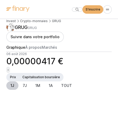
S'inscrire
Invest
Crypto-monnaies
GRUG
GRUG
GRUG
Suivre dans votre portfolio
Graphique
À propos
Marchés
06 août 2026
0,00000417 €
-
Prix
Capitalisation boursière
1J
7J
1M
1A
TOUT