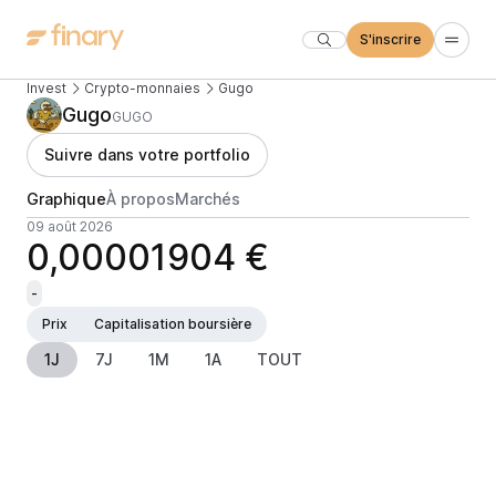
S'inscrire
Invest
Crypto-monnaies
Gugo
Gugo
GUGO
Suivre dans votre portfolio
Graphique
À propos
Marchés
09 août 2026
0,00001904 €
-
Prix
Capitalisation boursière
1J
7J
1M
1A
TOUT