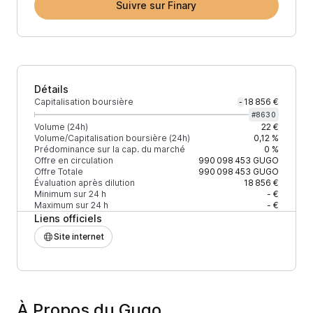
Suivre sur Finary
Détails
Capitalisation boursière
18 856 €
-
#
8630
Volume (24h)
22 €
Volume/Capitalisation boursière (24h)
0,12 %
Prédominance sur la cap. du marché
0 %
Offre en circulation
990 098 453
GUGO
Offre Totale
990 098 453
GUGO
Évaluation après dilution
18 856 €
Minimum sur 24 h
- €
Maximum sur 24 h
- €
Liens officiels
Site internet
À Propos du Gugo