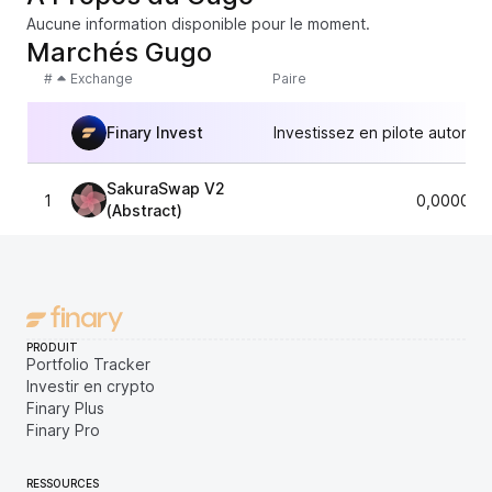
Aucune information disponible pour le moment.
Marchés Gugo
#
Exchange
Paire
Finary Invest
Investissez en pilote automat
SakuraSwap V2
1
0,000021
(Abstract)
PRODUIT
Portfolio Tracker
Investir en crypto
Finary Plus
Finary Pro
RESSOURCES