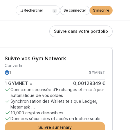
Rechercher
Se connecter
S'inscrire
/
Suivre dans votre portfolio
Suivre vos Gym Network
Convertir
GYMNET
1
GYMNET
=
0,00129349 €
Connexion sécurisée d’Exchanges et mise à jour
automatique de vos soldes
Synchronisation des Wallets tels que Ledger,
Metamask ...
10,000 cryptos disponibles
Données sécurisées et accès en lecture seule
Suivre sur Finary