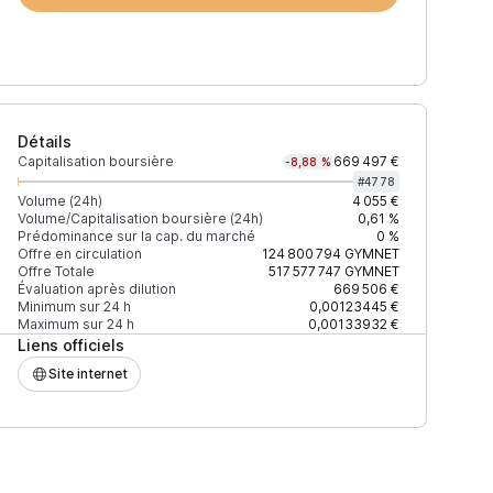
Détails
Capitalisation boursière
669 497 €
-8,88 %
#
4778
Volume (24h)
4 055 €
Volume/Capitalisation boursière (24h)
0,61 %
Prédominance sur la cap. du marché
0 %
)
% du volume
Confiance
Mis à jour
Offre en circulation
124 800 794
GYMNET
Offre Totale
517 577 747
GYMNET
Évaluation après dilution
669 506 €
Minimum sur 24 h
0,00123445 €
Maximum sur 24 h
0,00133932 €
Liens officiels
$
72,53 %
Récemment
ÉLEVÉE
Site internet
$
18,18 %
Récemment
ÉLEVÉE
$
9,29 %
Récemment
ÉLEVÉE