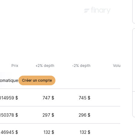
Prix
+2% depth
-2% depth
Volume (24h
tomatique
Créer un compte
014959 $
747 $
745 $
3 399 
150378 $
297 $
296 $
852 
146945 $
132 $
132 $
435 