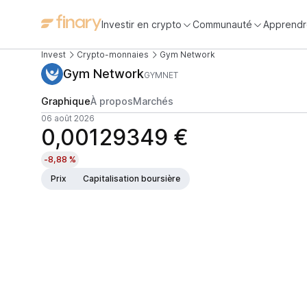
Investir en crypto
Communauté
Apprendr
Invest
Crypto-monnaies
Gym Network
Gym Network
GYMNET
Graphique
À propos
Marchés
06 août 2026
0,00129349 €
-8,88 %
Prix
Capitalisation boursière