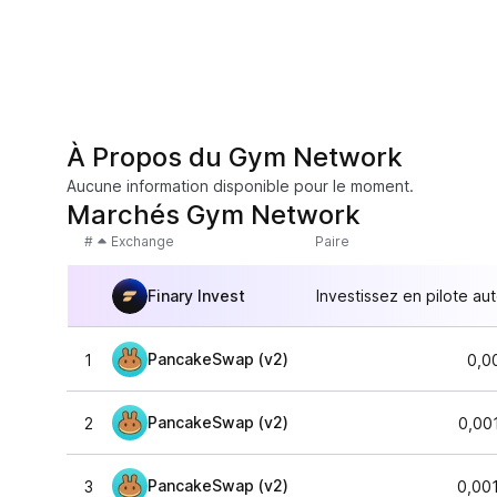
À Propos du Gym Network
Aucune information disponible pour le moment.
Marchés Gym Network
#
Exchange
Paire
Finary Invest
Investissez en pilote au
PancakeSwap (v2)
1
0,0
PancakeSwap (v2)
2
0,00
PancakeSwap (v2)
3
0,00