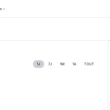
e
1J
7J
1M
1A
TOUT