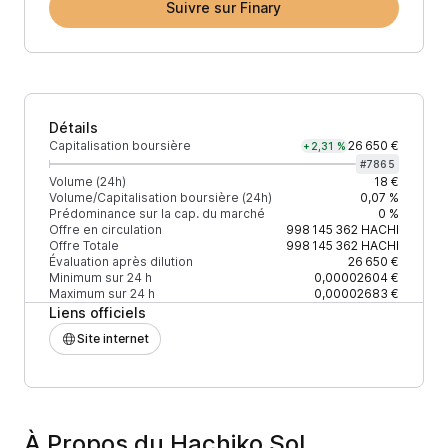
Suivre sur Finary
Détails
Capitalisation boursière
26 650 €
+2,31 %
#
7865
Volume (24h)
18 €
Volume/Capitalisation boursière (24h)
0,07 %
Prédominance sur la cap. du marché
0 %
Offre en circulation
998 145 362
HACHI
Offre Totale
998 145 362
HACHI
Évaluation après dilution
26 650 €
Minimum sur 24 h
0,00002604 €
Maximum sur 24 h
0,00002683 €
Liens officiels
Site internet
À Propos du Hachiko Sol