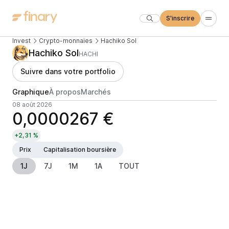
S'inscrire
Invest
Crypto-monnaies
Hachiko Sol
Hachiko Sol
HACHI
Suivre dans votre portfolio
Graphique
À propos
Marchés
08 août 2026
0,0000267 €
+2,31 %
Prix
Capitalisation boursière
1J
7J
1M
1A
TOUT