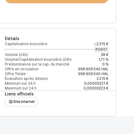
Détails
Capitalisation boursière
2 215 €
-
#
12807
Volume (24h)
38 €
Volume/Capitalisation boursière (24h)
1,71 %
Prédominance sur la cap. du marché
0 %
)
% du volume
Confiance
Mis à jour
Offre en circulation
996 909 540
HAL
Offre Totale
996 909 540
HAL
Évaluation après dilution
2 215 €
Minimum sur 24 h
0,00000221 €
Maximum sur 24 h
0,00000223 €
Liens officiels
$
100 %
Récemment
ÉLEVÉE
Site internet