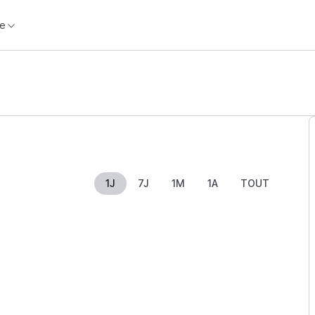
e
1J
7J
1M
1A
TOUT