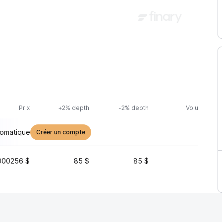
Prix
+2% depth
-2% depth
Volume (24h
tomatique
Créer un compte
000256 $
85 $
85 $
44 