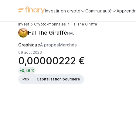
Investir en crypto
Communauté
Apprendr
Invest
Crypto-monnaies
Hal The Giraffe
Hal The Giraffe
HAL
Graphique
À propos
Marchés
09 août 2026
0,00000222 €
+0,46 %
Prix
Capitalisation boursière