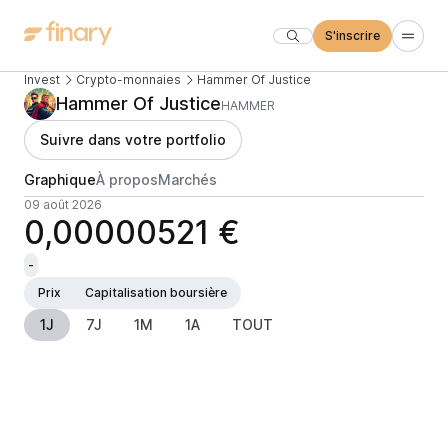
S'inscrire
Invest
Crypto-monnaies
Hammer Of Justice
Hammer Of Justice
HAMMER
Suivre dans votre portfolio
Graphique
À propos
Marchés
09 août 2026
0,00000521 €
-
Prix
Capitalisation boursière
1J
7J
1M
1A
TOUT