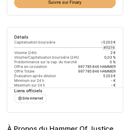
Suivre sur Finary
Détails
Capitalisation boursière
5 203 €
-
#
11279
Volume (24h)
2 €
Volume/Capitalisation boursière (24h)
0,03 %
Prédominance sur la cap. du marché
0 %
Offre en circulation
997 785 846
HAMMER
Offre Totale
997 785 846
HAMMER
Évaluation après dilution
5 203 €
Minimum sur 24 h
- €
Maximum sur 24 h
- €
Liens officiels
Site internet
À Propos du Hammer Of Justice