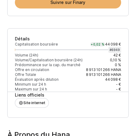
Suivre sur Finary
Détails
Capitalisation boursière
44 098 €
+0,02 %
#
6949
Volume (24h)
42 €
Volume/Capitalisation boursière (24h)
0,10 %
Prédominance sur la cap. du marché
0 %
Offre en circulation
8 913 101 266
HANA
Offre Totale
8 913 101 266
HANA
Évaluation après dilution
44 098 €
Minimum sur 24 h
- €
Maximum sur 24 h
- €
Liens officiels
Site internet
À Propos du Hana