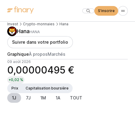
S'inscrire
Invest
Crypto-monnaies
Hana
Hana
HANA
Suivre dans votre portfolio
Graphique
À propos
Marchés
09 août 2026
0,00000495 €
+0,02 %
Prix
Capitalisation boursière
1J
7J
1M
1A
TOUT