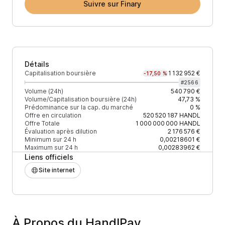
Suivre sur Finary
Détails
Capitalisation boursière
1 132 952 €
-17,50 %
#
2566
Volume (24h)
540 790 €
Volume/Capitalisation boursière (24h)
47,73 %
Prédominance sur la cap. du marché
0 %
Offre en circulation
520 520 187
HANDL
Offre Totale
1 000 000 000
HANDL
Évaluation après dilution
2 176 576 €
Minimum sur 24 h
0,00218601 €
Maximum sur 24 h
0,00283962 €
Liens officiels
Site internet
À Propos du HandlPay