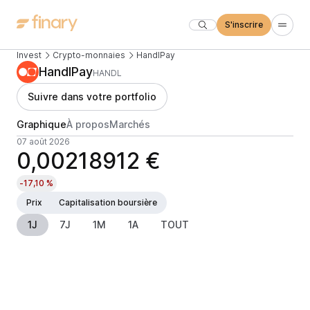
S'inscrire
Invest
Crypto-monnaies
HandlPay
HandlPay
HANDL
Suivre dans votre portfolio
Graphique
À propos
Marchés
07 août 2026
0,00218912 €
-17,10 %
Prix
Capitalisation boursière
1J
7J
1M
1A
TOUT