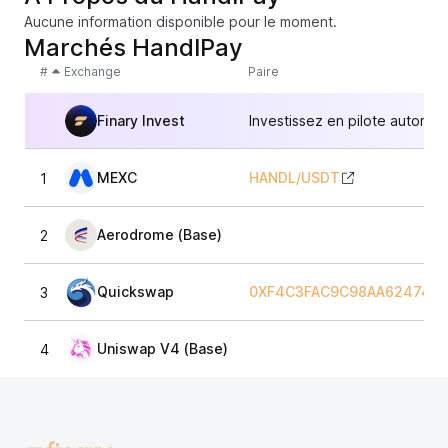
Aucune information disponible pour le moment.
Marchés HandlPay
#
Exchange
Paire
Finary Invest
Investissez en pilote automat
MEXC
HANDL
/
USDT
1
Aerodrome (Base)
2
Quickswap
0XF4C3FAC9C98AA6247499
3
Uniswap V4 (Base)
4