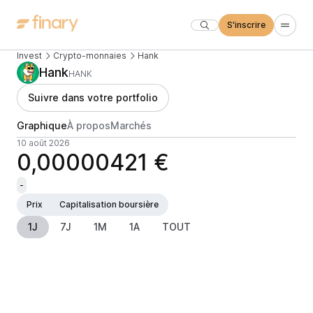
S'inscrire
Invest
Crypto-monnaies
Hank
Hank
HANK
Suivre dans votre portfolio
Graphique
À propos
Marchés
10 août 2026
0,00000421 €
-
Prix
Capitalisation boursière
1J
7J
1M
1A
TOUT