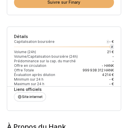
Suivre sur Finary
Détails
Capitalisation boursière
- €
-
#
Volume (24h)
21 €
Volume/Capitalisation boursière (24h)
-
Prédominance sur la cap. du marché
-
Offre en circulation
-
HANK
Offre Totale
999 938 312
HANK
Évaluation après dilution
4 214 €
Minimum sur 24 h
- €
Maximum sur 24 h
- €
Liens officiels
Site internet
À Propos du Hank