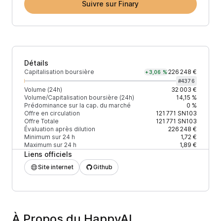
Suivre sur Finary
Détails
Capitalisation boursière
226 248 €
+3,06 %
#
4376
Volume (24h)
32 003 €
Volume/Capitalisation boursière (24h)
14,15 %
Prédominance sur la cap. du marché
0 %
Offre en circulation
121 771
SN103
Offre Totale
121 771
SN103
Évaluation après dilution
226 248 €
Minimum sur 24 h
1,72 €
Maximum sur 24 h
1,89 €
Liens officiels
Site internet
Github
À Propos du HappyAI