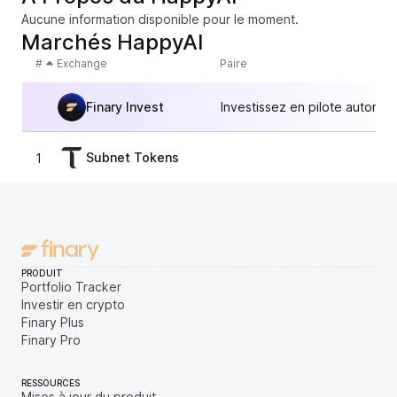
Aucune information disponible pour le moment.
Marchés HappyAI
#
Exchange
Paire
Finary Invest
Investissez en pilote automat
Subnet Tokens
1
2,
PRODUIT
Portfolio Tracker
Investir en crypto
Finary Plus
Finary Pro
RESSOURCES
Mises à jour du produit