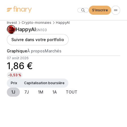
S'inscrire
Invest
Crypto-monnaies
HappyAI
HappyAI
SN103
Suivre dans votre portfolio
Graphique
À propos
Marchés
07 août 2026
1,86 €
-0,53 %
Prix
Capitalisation boursière
1J
7J
1M
1A
TOUT