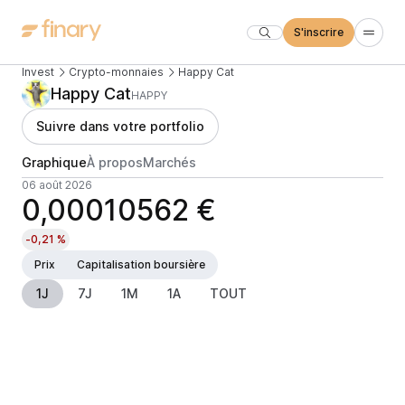
S'inscrire
Invest
Crypto-monnaies
Happy Cat
Happy Cat
HAPPY
Suivre dans votre portfolio
Graphique
À propos
Marchés
06 août 2026
0,00010562 €
-0,21 %
Prix
Capitalisation boursière
1J
7J
1M
1A
TOUT