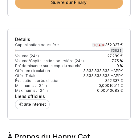
Suivre sur Finary
Détails
Capitalisation boursière
352 337 €
-0,14 %
#
3825
Volume (24h)
27 289 €
Volume/Capitalisation boursière (24h)
7,75 %
Prédominance sur la cap. du marché
0 %
Offre en circulation
3 333 333 333
HAPPY
Offre Totale
3 333 333 333
HAPPY
Évaluation après dilution
352 337 €
Minimum sur 24 h
0,00010511 €
Maximum sur 24 h
0,00010683 €
Liens officiels
Site internet
À Propos du Happy Cat