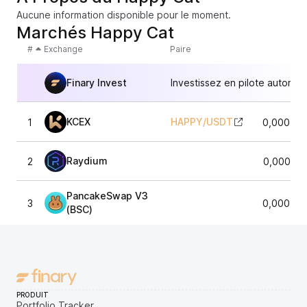
Aucune information disponible pour le moment.
Marchés Happy Cat
#
Exchange
Paire
Finary Invest
Investissez en pilote automat
KCEX
HAPPY
/
USDT
1
0,000121
Raydium
2
0,000121
PancakeSwap V3
3
0,000121
(BSC)
PRODUIT
Portfolio Tracker