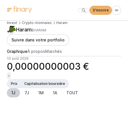
S'inscrire
Invest
Crypto-monnaies
Haram
Haram
$HARAM
Suivre dans votre portfolio
Graphique
À propos
Marchés
10 août 2026
0,00000000003 €
-
Prix
Capitalisation boursière
1J
7J
1M
1A
TOUT