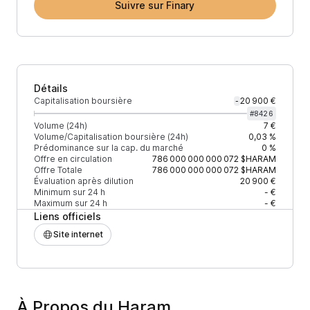
Suivre sur Finary
Détails
Capitalisation boursière
20 900 €
-
#
8426
Volume (24h)
7 €
Volume/Capitalisation boursière (24h)
0,03 %
Prédominance sur la cap. du marché
0 %
Offre en circulation
786 000 000 000 072
$HARAM
Offre Totale
786 000 000 000 072
$HARAM
Évaluation après dilution
20 900 €
Minimum sur 24 h
- €
Maximum sur 24 h
- €
Liens officiels
Site internet
À Propos du Haram