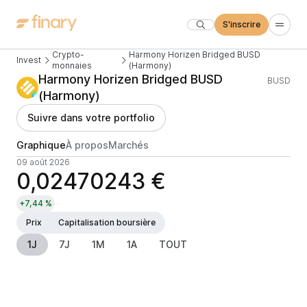
S'inscrire
Crypto-
Harmony Horizen Bridged BUSD
Invest
monnaies
(Harmony)
Harmony Horizen Bridged BUSD
BUSD
(Harmony)
Suivre dans votre portfolio
Graphique
À propos
Marchés
09 août 2026
0,02470243 €
+7,44 %
Prix
Capitalisation boursière
1J
7J
1M
1A
TOUT