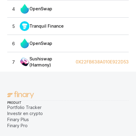
OpenSwap
4
Tranquil Finance
5
OpenSwap
6
Sushiswap
0X22FB638A010E922D53FD
7
(Harmony)
PRODUIT
Portfolio Tracker
Investir en crypto
Finary Plus
Finary Pro