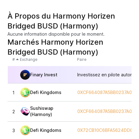
À Propos du Harmony Horizen
Bridged BUSD (Harmony)
Aucune information disponible pour le moment.
Marchés Harmony Horizen
Bridged BUSD (Harmony)
#
Exchange
Paire
Finary Invest
Investissez en pilote automat
Defi Kingdoms
0XCF664087A5BB0237A0BA
1
Sushiswap
0XCF664087A5BB0237A0BA
2
(Harmony)
Defi Kingdoms
0X72CB10C6BFA5624DD07E
3