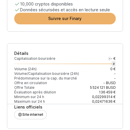
10,000 cryptos disponibles
Données sécurisées et accès en lecture seule
Suivre sur Finary
Détails
Capitalisation boursière
- €
-
#
Volume (24h)
0 €
Volume/Capitalisation boursière (24h)
-
Prédominance sur la cap. du marché
-
Offre en circulation
-
BUSD
Offre Totale
5 524 121
BUSD
Évaluation après dilution
136 459 €
Minimum sur 24 h
0,02299314 €
Maximum sur 24 h
0,02471636 €
Liens officiels
Site internet