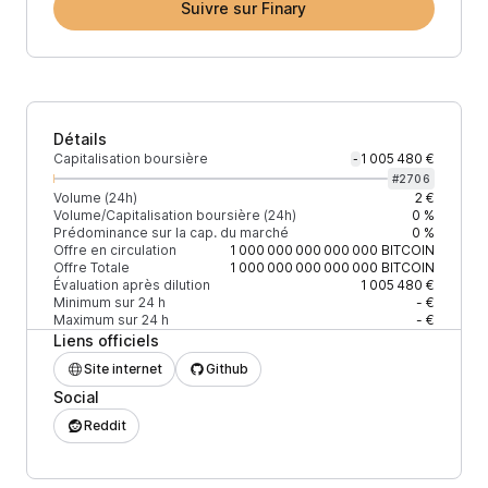
Suivre sur Finary
Détails
Capitalisation boursière
1 005 480 €
-
#
2706
Volume (24h)
2 €
Volume/Capitalisation boursière (24h)
0 %
Prédominance sur la cap. du marché
0 %
Offre en circulation
1 000 000 000 000 000
BITCOIN
Offre Totale
1 000 000 000 000 000
BITCOIN
Évaluation après dilution
1 005 480 €
Minimum sur 24 h
- €
Maximum sur 24 h
- €
Liens officiels
Site internet
Github
Social
Reddit