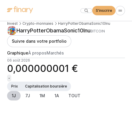
S'inscrire
Invest
Crypto-monnaies
HarryPotterObamaSonic10Inu
HarryPotterObamaSonic10Inu
BITCOIN
Suivre dans votre portfolio
Graphique
À propos
Marchés
06 août 2026
0,000000001 €
-
Prix
Capitalisation boursière
1J
7J
1M
1A
TOUT