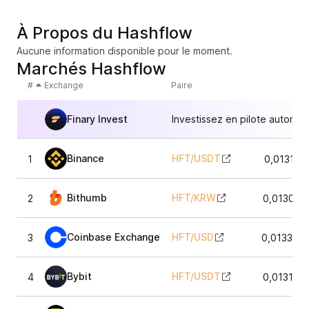
À Propos du Hashflow
Aucune information disponible pour le moment.
Marchés Hashflow
#
Exchange
Paire
Finary Invest
Investissez en pilote automat
Binance
HFT
/
USDT
1
0,013191
Bithumb
HFT
/
KRW
2
0,013012
Coinbase Exchange
HFT
/
USD
3
0,013307
Bybit
HFT
/
USDT
4
0,013172