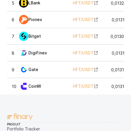
LBank
HFT
/
USDT
5
0,013242
Pionex
HFT
/
USDT
6
0,013192
Bitget
HFT
/
USDT
7
0,013082
DigiFinex
HFT
/
USDT
8
0,013192
Gate
HFT
/
USDT
9
0,013160
CoinW
HFT
/
USDT
10
0,013152
PRODUIT
Portfolio Tracker