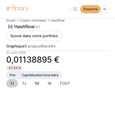
S'inscrire
Invest
Crypto-monnaies
Hashflow
Hashflow
HFT
Suivre dans votre portfolio
Graphique
À propos
Marchés
07 août 2026
0,01138895 €
-57,54 %
Prix
Capitalisation boursière
1J
7J
1M
1A
TOUT