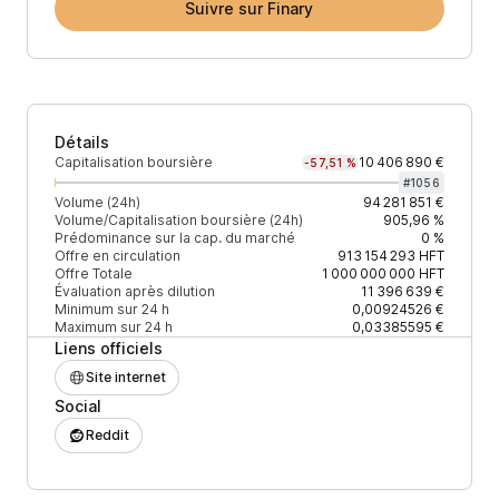
Suivre sur Finary
Détails
Capitalisation boursière
10 406 890 €
-57,51 %
#
1056
Volume (24h)
94 281 851 €
Volume/Capitalisation boursière (24h)
905,96 %
Prédominance sur la cap. du marché
0 %
Offre en circulation
913 154 293
HFT
Offre Totale
1 000 000 000
HFT
Évaluation après dilution
11 396 639 €
Minimum sur 24 h
0,00924526 €
Maximum sur 24 h
0,03385595 €
Liens officiels
Site internet
Social
Reddit