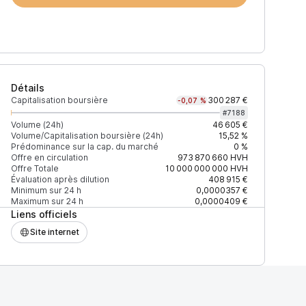
Détails
Capitalisation boursière
300 287 €
-0,07 %
#
7188
Volume (24h)
46 605 €
Volume/Capitalisation boursière (24h)
15,52 %
Prédominance sur la cap. du marché
0 %
)
% du volume
Confiance
Mis à jour
Offre en circulation
973 870 660
HVH
Offre Totale
10 000 000 000
HVH
Évaluation après dilution
408 915 €
Minimum sur 24 h
0,0000357 €
Maximum sur 24 h
0,0000409 €
Liens officiels
$
100 %
Récemment
ÉLEVÉE
Site internet