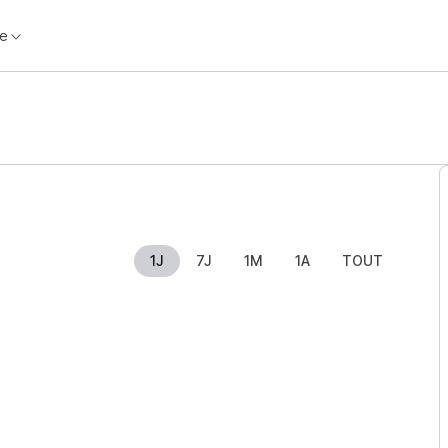
e
1J
7J
1M
1A
TOUT