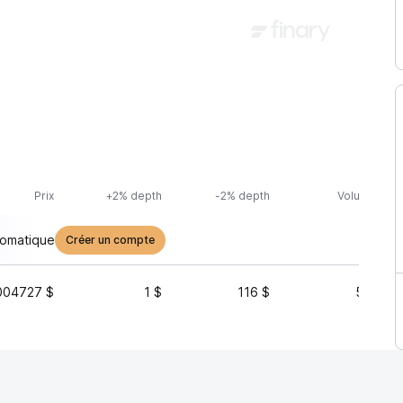
Prix
+2% depth
-2% depth
Volume (24h
tomatique
Créer un compte
004727 $
1 $
116 $
53 881 