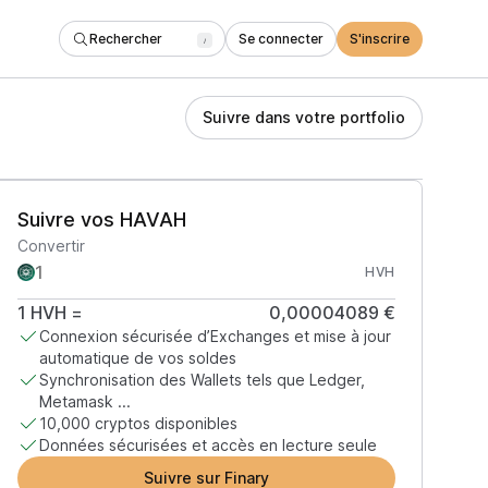
Rechercher
Se connecter
S'inscrire
/
Suivre dans votre portfolio
Suivre vos HAVAH
Convertir
HVH
1
HVH
=
0,00004089 €
Connexion sécurisée d’Exchanges et mise à jour
automatique de vos soldes
Synchronisation des Wallets tels que Ledger,
Metamask ...
10,000 cryptos disponibles
Données sécurisées et accès en lecture seule
Suivre sur Finary