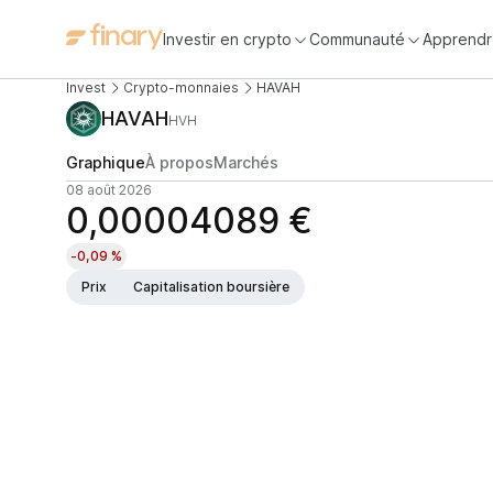
Investir en crypto
Communauté
Apprendr
Invest
Crypto-monnaies
HAVAH
HAVAH
HVH
Graphique
À propos
Marchés
08 août 2026
0,00004089 €
-0,09 %
Prix
Capitalisation boursière