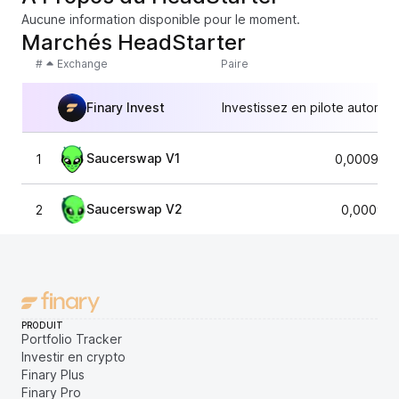
Aucune information disponible pour le moment.
Marchés HeadStarter
#
Exchange
Paire
Finary Invest
Investissez en pilote automat
Saucerswap V1
1
0,0009525
Saucerswap V2
2
0,000948
PRODUIT
Portfolio Tracker
Investir en crypto
Finary Plus
Finary Pro