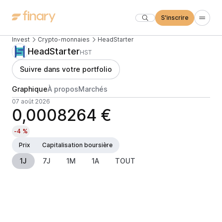
S'inscrire
Invest
Crypto-monnaies
HeadStarter
HeadStarter
HST
Suivre dans votre portfolio
Graphique
À propos
Marchés
07 août 2026
0,0008264 €
-4 %
Prix
Capitalisation boursière
1J
7J
1M
1A
TOUT