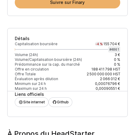
Suivre sur Finary
Détails
Capitalisation boursière
155 704 €
-4 %
#
4861
Volume (24h)
3 €
Volume/Capitalisation boursière (24h)
0 %
Prédominance sur la cap. du marché
0 %
Offre en circulation
188 411 798
HST
Offre Totale
2 500 000 000
HST
Évaluation après dilution
2 066 012 €
Minimum sur 24 h
0,00076796 €
Maximum sur 24 h
0,00090551 €
Liens officiels
Site internet
Github
À Propos du HeadStarter