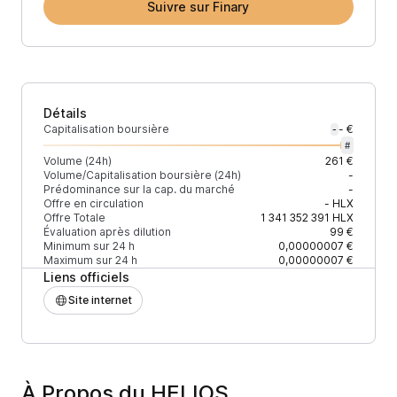
Suivre sur Finary
Détails
Capitalisation boursière
- €
-
#
Volume (24h)
261 €
Volume/Capitalisation boursière (24h)
-
Prédominance sur la cap. du marché
-
Offre en circulation
-
HLX
Offre Totale
1 341 352 391
HLX
Évaluation après dilution
99 €
Minimum sur 24 h
0,00000007 €
Maximum sur 24 h
0,00000007 €
Liens officiels
Site internet
À Propos du HELIOS