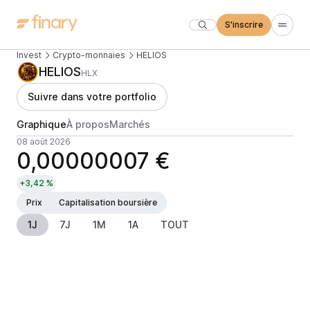
S'inscrire
Invest
Crypto-monnaies
HELIOS
HELIOS
HLX
Suivre dans votre portfolio
Graphique
À propos
Marchés
08 août 2026
0,00000007 €
+3,42 %
Prix
Capitalisation boursière
1J
7J
1M
1A
TOUT