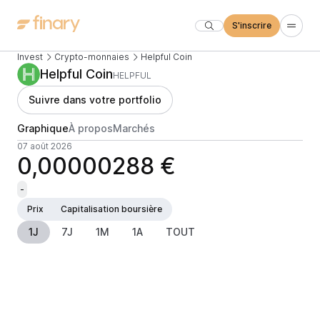
S'inscrire
Invest
Crypto-monnaies
Helpful Coin
Helpful Coin
HELPFUL
Suivre dans votre portfolio
Graphique
À propos
Marchés
07 août 2026
0,00000288 €
-
Prix
Capitalisation boursière
1J
7J
1M
1A
TOUT