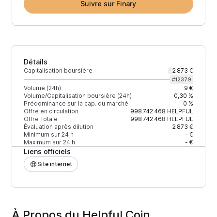
Suivre sur Finary
Détails
Capitalisation boursière
2 873 €
-
#
12379
Volume (24h)
9 €
Volume/Capitalisation boursière (24h)
0,30 %
Prédominance sur la cap. du marché
0 %
Offre en circulation
998 742 468
HELPFUL
Offre Totale
998 742 468
HELPFUL
Évaluation après dilution
2 873 €
Minimum sur 24 h
- €
Maximum sur 24 h
- €
Liens officiels
Site internet
À Propos du Helpful Coin