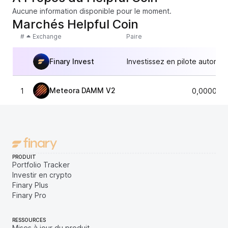
Aucune information disponible pour le moment.
Marchés Helpful Coin
#
Exchange
Paire
Finary Invest
Investissez en pilote automat
Meteora DAMM V2
1
0,000003
PRODUIT
Portfolio Tracker
Investir en crypto
Finary Plus
Finary Pro
RESSOURCES
Mises à jour du produit