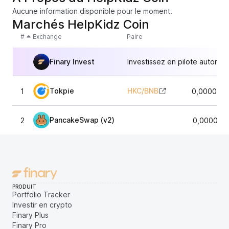
Aucune information disponible pour le moment.
Marchés HelpKidz Coin
#
Exchange
Paire
Finary Invest
Investissez en pilote automat
Tokpie
HKC
/
BNB
1
0,0000079
PancakeSwap (v2)
2
0,000003
PRODUIT
Portfolio Tracker
Investir en crypto
Finary Plus
Finary Pro