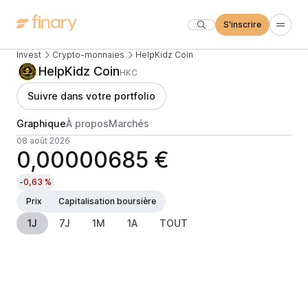
S'inscrire
Invest
Crypto-monnaies
HelpKidz Coin
HelpKidz Coin
HKC
Suivre dans votre portfolio
Graphique
À propos
Marchés
08 août 2026
0,00000685 €
-0,63 %
Prix
Capitalisation boursière
1J
7J
1M
1A
TOUT