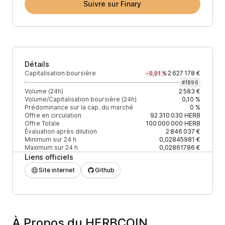
Suivre sur Finary
Détails
Capitalisation boursière
2 627 178 €
-0,01 %
#
1896
Volume (24h)
2 583 €
Volume/Capitalisation boursière (24h)
0,10 %
Prédominance sur la cap. du marché
0 %
Offre en circulation
92 310 030
HERB
Offre Totale
100 000 000
HERB
Évaluation après dilution
2 846 037 €
Minimum sur 24 h
0,02845981 €
Maximum sur 24 h
0,02861786 €
Liens officiels
Site internet
Github
À Propos du HERBCOIN