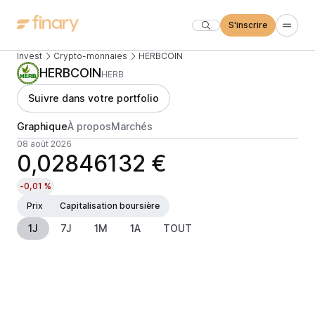
S'inscrire
Invest
Crypto-monnaies
HERBCOIN
HERBCOIN
HERB
Suivre dans votre portfolio
Graphique
À propos
Marchés
08 août 2026
0,02846132 €
-0,01 %
Prix
Capitalisation boursière
1J
7J
1M
1A
TOUT