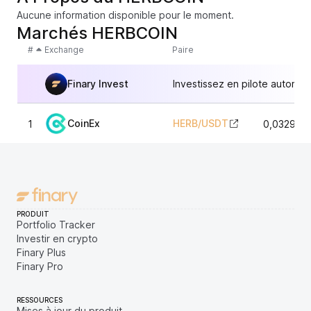
Aucune information disponible pour le moment.
Marchés HERBCOIN
#
Exchange
Paire
Finary Invest
Investissez en pilote automat
CoinEx
HERB
/
USDT
1
0,032901
PRODUIT
Portfolio Tracker
Investir en crypto
Finary Plus
Finary Pro
RESSOURCES
Mises à jour du produit