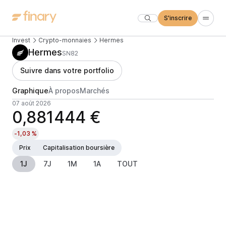
S'inscrire
Invest
Crypto-monnaies
Hermes
Hermes
SN82
Suivre dans votre portfolio
Graphique
À propos
Marchés
07 août 2026
0,881444 €
-1,03 %
Prix
Capitalisation boursière
1J
7J
1M
1A
TOUT