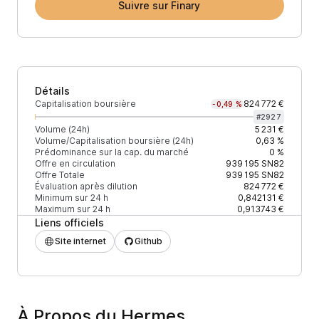
Suivre sur Finary
Détails
Capitalisation boursière
824 772 €
-0,49 %
#
2927
Volume (24h)
5 231 €
Volume/Capitalisation boursière (24h)
0,63 %
Prédominance sur la cap. du marché
0 %
Offre en circulation
939 195
SN82
Offre Totale
939 195
SN82
Évaluation après dilution
824 772 €
Minimum sur 24 h
0,842131 €
Maximum sur 24 h
0,913743 €
Liens officiels
Site internet
Github
À Propos du Hermes