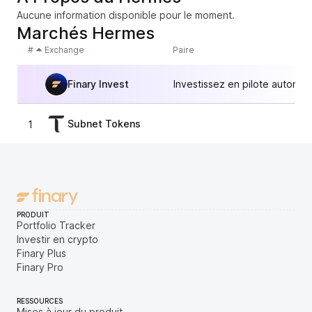
Aucune information disponible pour le moment.
Marchés Hermes
#
Exchange
Paire
Finary Invest
Investissez en pilote automat
Subnet Tokens
1
1,
PRODUIT
Portfolio Tracker
Investir en crypto
Finary Plus
Finary Pro
RESSOURCES
Mises à jour du produit