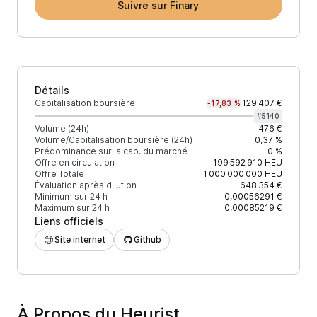
Suivre sur Finary
Détails
Capitalisation boursière
129 407 €
-17,83 %
#
5140
Volume (24h)
476 €
Volume/Capitalisation boursière (24h)
0,37 %
Prédominance sur la cap. du marché
0 %
Offre en circulation
199 592 910
HEU
Offre Totale
1 000 000 000
HEU
Évaluation après dilution
648 354 €
Minimum sur 24 h
0,00056291 €
Maximum sur 24 h
0,00085219 €
Liens officiels
Site internet
Github
À Propos du Heurist