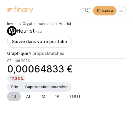
S'inscrire
Invest
Crypto-monnaies
Heurist
Heurist
HEU
Suivre dans votre portfolio
Graphique
À propos
Marchés
07 août 2026
0,00064833 €
-17,83 %
Prix
Capitalisation boursière
1J
7J
1M
1A
TOUT