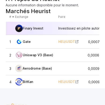
Aucune information disponible pour le moment.
Marchés Heurist
#
Exchange
Paire
Finary Invest
Investissez en pilote automat
Gate
HEU
/
USDT
1
0,0007515
Uniswap V3 (Base)
2
0,0006906
Aerodrome (Base)
3
0,0009753
BitKan
HEU
/
USDT
4
0,000983