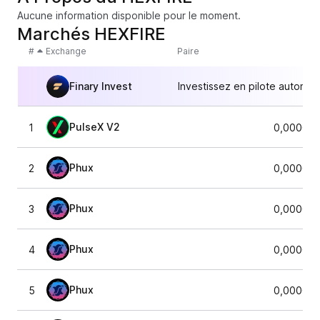
Aucune information disponible pour le moment.
Marchés HEXFIRE
#
Exchange
Paire
Finary Invest
Investissez en pilote automat
PulseX V2
1
0,000000
Phux
2
0,000000
Phux
3
0,000000
Phux
4
0,000000
Phux
5
0,000000