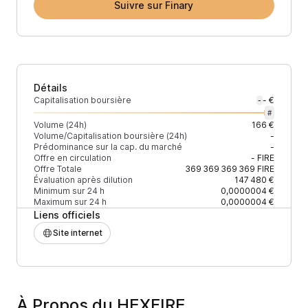
Suivre sur Finary
Détails
Capitalisation boursière
- €
-
#
Volume (24h)
166 €
Volume/Capitalisation boursière (24h)
-
Prédominance sur la cap. du marché
-
Offre en circulation
-
FIRE
Offre Totale
369 369 369 369
FIRE
Évaluation après dilution
147 480 €
Minimum sur 24 h
0,0000004 €
Maximum sur 24 h
0,0000004 €
Liens officiels
Site internet
À Propos du HEXFIRE