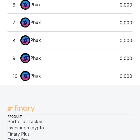
Phux
6
0,000000
Phux
7
0,000000
Phux
8
0,000000
Phux
9
0,000000
Phux
10
0,000000
PRODUIT
Portfolio Tracker
Investir en crypto
Finary Plus