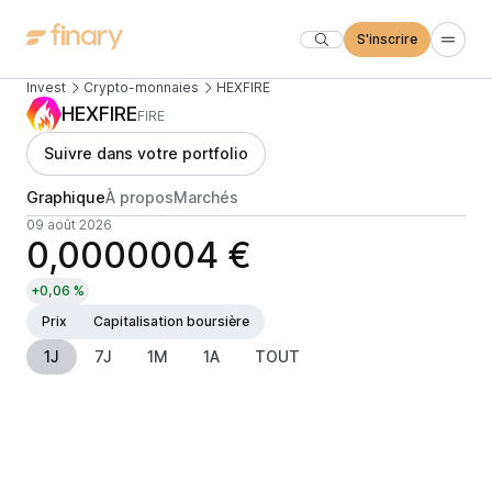
S'inscrire
Invest
Crypto-monnaies
HEXFIRE
HEXFIRE
FIRE
Suivre dans votre portfolio
Graphique
À propos
Marchés
09 août 2026
0,0000004 €
+0,06 %
Prix
Capitalisation boursière
1J
7J
1M
1A
TOUT