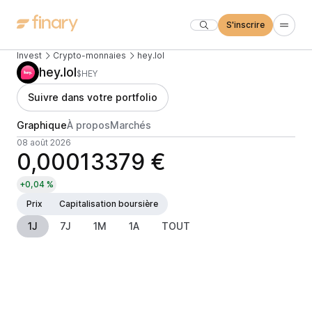
S'inscrire
Invest
Crypto-monnaies
hey.lol
hey.lol
$HEY
Suivre dans votre portfolio
Graphique
À propos
Marchés
08 août 2026
0,00013379 €
+0,04 %
Prix
Capitalisation boursière
1J
7J
1M
1A
TOUT