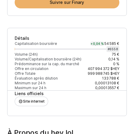
Suivre sur Finary
Détails
Capitalisation boursière
54 585 €
+0,04 %
#
6558
Volume (24h)
75 €
Volume/Capitalisation boursière (24h)
0,14 %
Prédominance sur la cap. du marché
0 %
Offre en circulation
407 994 372
$HEY
Offre Totale
999 988 745
$HEY
Évaluation après dilution
133 788 €
Minimum sur 24 h
0,00013108 €
Maximum sur 24 h
0,00013557 €
Liens officiels
Site internet
À Propos du hey.lol