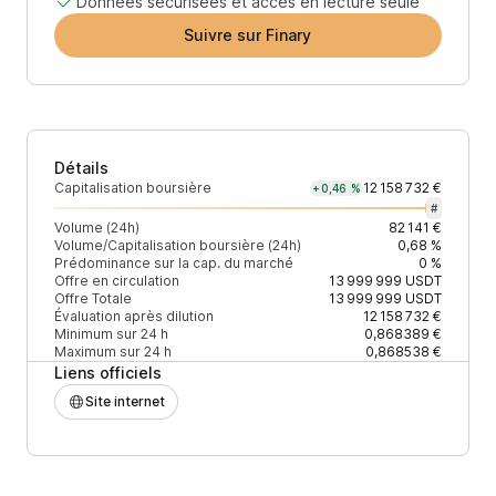
Données sécurisées et accès en lecture seule
Suivre sur Finary
Détails
Capitalisation boursière
12 158 732 €
+0,46 %
#
Volume (24h)
82 141 €
Volume/Capitalisation boursière (24h)
0,68 %
Prédominance sur la cap. du marché
0 %
Offre en circulation
13 999 999
USDT
Offre Totale
13 999 999
USDT
Évaluation après dilution
12 158 732 €
Minimum sur 24 h
0,868389 €
Maximum sur 24 h
0,868538 €
Liens officiels
Site internet