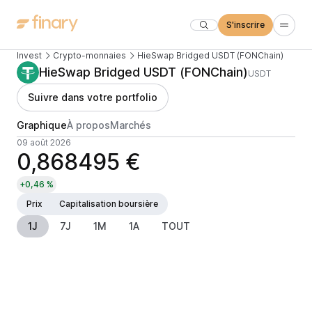
S'inscrire
Invest
Crypto-monnaies
HieSwap Bridged USDT (FONChain)
HieSwap Bridged USDT (FONChain)
USDT
Suivre dans votre portfolio
Graphique
À propos
Marchés
09 août 2026
0,868495 €
+0,46 %
Prix
Capitalisation boursière
1J
7J
1M
1A
TOUT