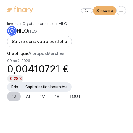
S'inscrire
Invest
Crypto-monnaies
HILO
HILO
HILO
Suivre dans votre portfolio
Graphique
À propos
Marchés
09 août 2026
0,00410721 €
-0,28 %
Prix
Capitalisation boursière
1J
7J
1M
1A
TOUT