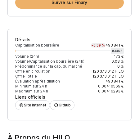
Suivre sur Finary
Détails
Capitalisation boursière
493 841 €
-0,39 %
#
3468
Volume (24h)
173 €
Volume/Capitalisation boursière (24h)
0,03 %
Prédominance sur la cap. du marché
0 %
Offre en circulation
120 373 012
HILO
Offre Totale
120 373 012
HILO
Évaluation après dilution
493 841 €
Minimum sur 24 h
0,00410569 €
Maximum sur 24 h
0,00416293 €
Liens officiels
Site internet
Github
À Propos du HILO