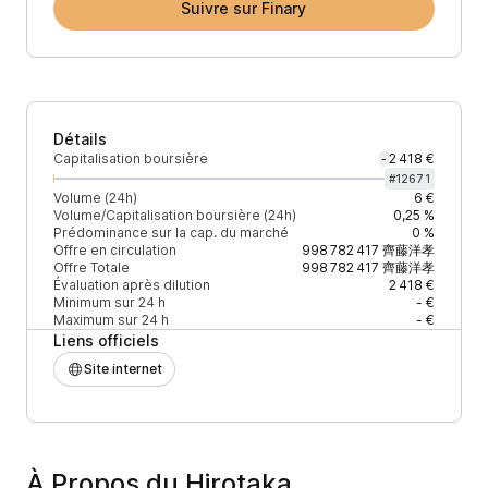
Suivre sur Finary
Détails
Capitalisation boursière
2 418 €
-
#
12671
Volume (24h)
6 €
Volume/Capitalisation boursière (24h)
0,25 %
Prédominance sur la cap. du marché
0 %
Offre en circulation
998 782 417
齊藤洋孝
Offre Totale
998 782 417
齊藤洋孝
Évaluation après dilution
2 418 €
Minimum sur 24 h
- €
Maximum sur 24 h
- €
Liens officiels
Site internet
À Propos du Hirotaka