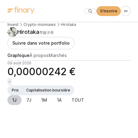
S'inscrire
Invest
Crypto-monnaies
Hirotaka
Hirotaka
齊藤洋孝
Suivre dans votre portfolio
Graphique
À propos
Marchés
09 août 2026
0,00000242 €
-
Prix
Capitalisation boursière
1J
7J
1M
1A
TOUT