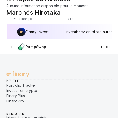
Aucune information disponible pour le moment.
Marchés Hirotaka
#
Exchange
Paire
Finary Invest
Investissez en pilote automat
PumpSwap
1
0,000002
PRODUIT
Portfolio Tracker
Investir en crypto
Finary Plus
Finary Pro
RESSOURCES
Mises à jour du produit